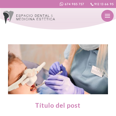
674 985 757
912 13 66 95
Título del post