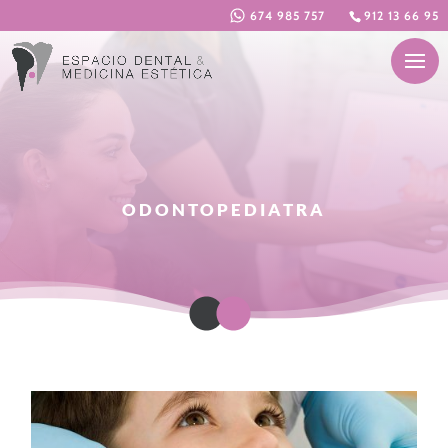
674 985 757
912 13 66 95
ODONTOPEDIATRA