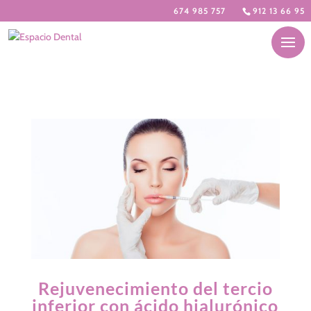
674 985 757
912 13 66 95
Rejuvenecimiento del tercio
inferior con ácido hialurónico