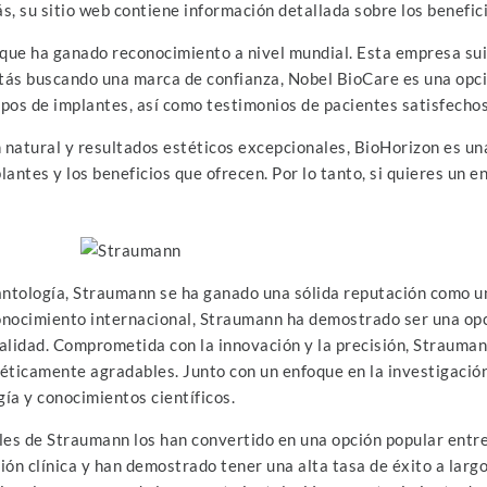
, su sitio web contiene información detallada sobre los benefici
que ha ganado reconocimiento a nivel mundial. Esta empresa suiz
estás buscando una marca de confianza, Nobel BioCare es una opci
ipos de implantes, así como testimonios de pacientes satisfechos
ón natural y resultados estéticos excepcionales, BioHorizon es u
antes y los beneficios que ofrecen. Por lo tanto, si quieres un e
antología, Straumann se ha ganado una sólida reputación como u
conocimiento internacional, Straumann ha demostrado ser una op
calidad. Comprometida con la innovación y la precisión, Strauma
ticamente agradables. Junto con un enfoque en la investigación 
gía y conocimientos científicos.
ales de Straumann los han convertido en una opción popular entre
ón clínica y han demostrado tener una alta tasa de éxito a largo