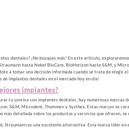
ntes dentales? ¡No busques más! En este artículo, exploraremos
sde Straumann hasta Nobel BioCare, BioHorizon hasta S&M, y Mi
dote a tomar una decisión informada cuando se trata de elegir el
s de implantes dentales en el mercado hoy en día!
ejores implantes?
aurar tu sonrisa con implantes dentales, hay numerosas marcas de
on, S&M, Microdent, Thommen y Systhex. Estas marcas se caract
n más detallada sobre los productos y servicios que ofrecen, se 
d, Straumann es una excelente alternativa. Esta marca líder en 